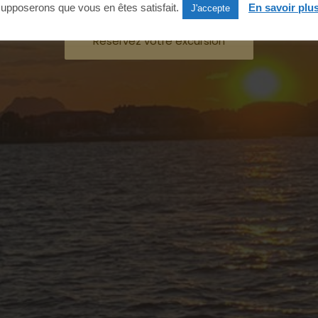
upposerons que vous en êtes satisfait.
En savoir plu
J'accepte
Réservez votre excursion