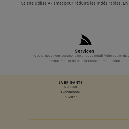
Ce site utilise Akismet pour réduire les indésirables.
En 
Services
À bord, nous nous occupons de chaque détail. Votre seule miss
profiter, maillot de bain et bonne humeur inclus.
LA BRIGANTE
À propos
Évènements
Le voilier