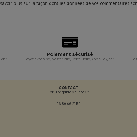
savoir plus sur la façon dont les données de vos commentaires son
Paiement sécurisé
ion :
Payez avec Visa, MasterCard, Carte Bleue, Apple Pay, ect…
Pas
CONTACT
Ebisu.brigante@outlook.fr
06 80 66 21 59